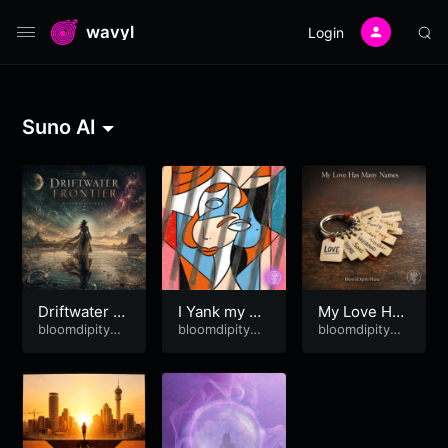
wavyl
Login
Suno AI
Driftwater Fr
I Yank my Ro
My Love Has
ontier
bloomdipitymu
ots!
bloomdipitymu
Many Names
bloomdipitymu
se
se
se