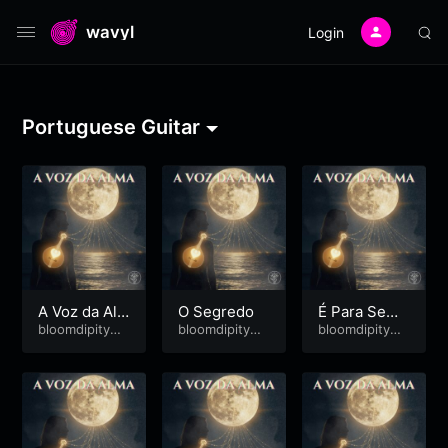
wavyl
Login
Portuguese Guitar
A Voz da Al
O Segredo
É Para Semp
ma
bloomdipitymu
bloomdipitymu
re
bloomdipitymu
se
se
se