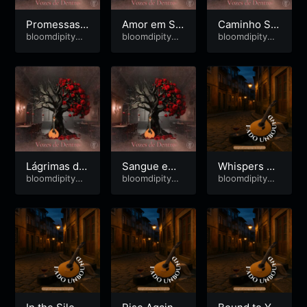
Promessas a
Amor em Sil
Caminho Se
o Vento
bloomdipitymu
êncio
bloomdipitymu
m Ti
bloomdipitymu
se
se
se
Lágrimas de
Sangue em
Whispers of
Abril
bloomdipitymu
Silêncio
bloomdipitymu
the Sea
bloomdipitymu
se
se
se