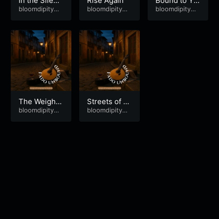
In the Silenc
Rise Again
Bound to Yo
e of the Nigh
bloomdipitymu
bloomdipitymu
u
bloomdipitymu
se
se
se
t
The Weight
Streets of Ol
of Goodbye
bloomdipitymu
d Porto
bloomdipitymu
se
se