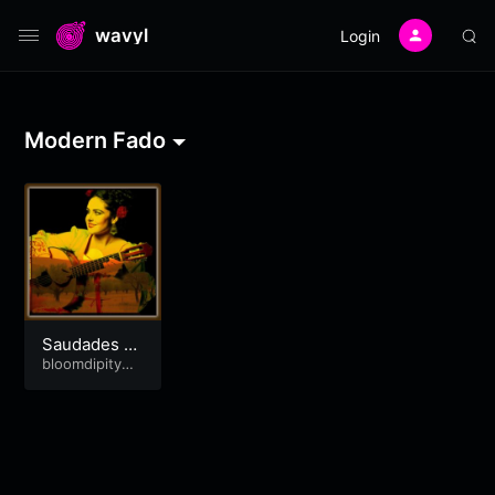
wavyl
Login
Modern Fado
Saudades da
Minha Terra
bloomdipitymu
se
_Fado (Cove
r)