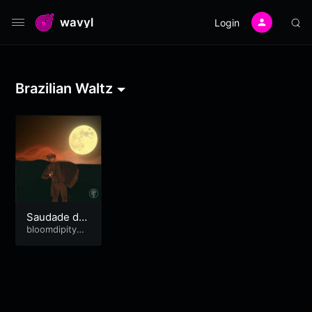
wavyl
Login
Brazilian Waltz
Saudade de
Você
bloomdipitymu
se