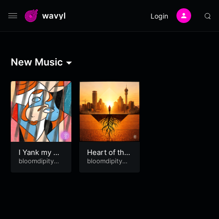
wavyl
Login
New Music
I Yank my Ro
Heart of the
ots!
bloomdipitymu
Soil (Danko)
bloomdipitymu
se
se
&
Sbu Vula