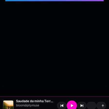
Saudade da minha Terra_Fado
bloomdipitymuse
↑