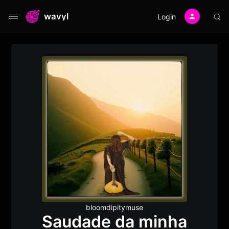
wavyl
Login
bloomdipitymuse
Saudade da minha