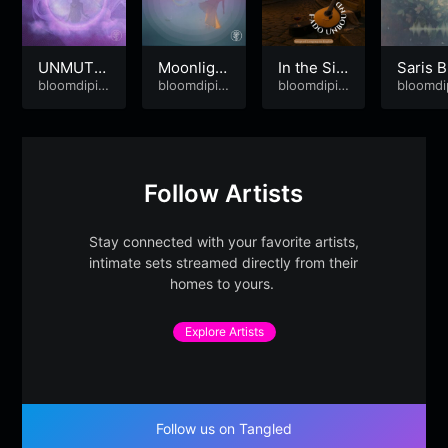
UNMUTE
Moonlight
In the Sile
Saris B
D
bloomdipit
Cipher (S
bloomdipit
nce of the
bloomdipit
om
bloomdi
ymuse
ymuse
ymuse
ymuse
aris Bloo
Night
m Dreamt
rap)
Follow Artists
Stay connected with your favorite artists,
intimate sets streamed directly from their
homes to yours.
Explore Artists
Follow us on Tangled