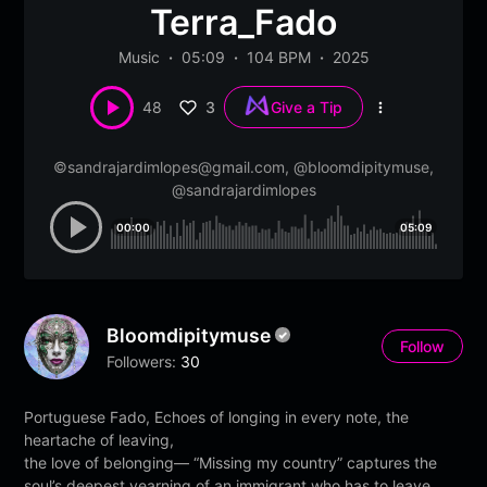
Terra_Fado
Music
05:09
104 BPM
2025
3
48
Give a Tip
More
options
©
sandrajardimlopes@gmail.com
, @bloomdipitymuse,
@sandrajardimlopes
00:00
05:09
Bloomdipitymuse
Follow
Followers:
30
Portuguese Fado, Echoes of longing in every note, the
heartache of leaving,
the love of belonging— “Missing my country” captures the
soul’s deepest yearning of an immigrant who has to leave