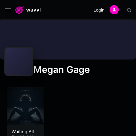
wavyl
Login
Megan Gage
Waiting All M